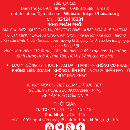
Tân, TpHCM.
Điện thoại:
0973480996
-
0938372568
- Email:
datafocofood@gmail.com -
Website: https://haisan.org
0312416331
MST:
KHO PHÂN PHỐI
*
ĐỊA CHỈ: 845/1 QUỐC LỘ 1A, PHƯỜNG BÌNH HƯNG HOÀ A, BÌNH TÂN,
HỒ CHÍ MINH ( 24/24 KHÔNG CẤM GIỜ ) ( xe tải lớn - xe cont , hướng
chân cầu Bình Thuận tới cầu vượt Hương lộ 2, quay lại đi vào len trong ngay
nhà xe Dũng Lệ)
Hoặc vào: Hẻm 112 đường 18b, đối diện số 69 ( cafe boss ) phường
Bình Hưng Hoà A, Bình Tân, HCM. ( Dành cho xe nhỏ)
LƯU Ý: CÔNG TY THỰC PHẨM ĐẠI THÀNH
=> KHÔNG CỔ PHẦN -
KHÔNG LIÊN DOANH - KHÔNG LIÊN KẾT,..
VỚI CÁ NHÂN HAY TỔ
CHỨC NÀO KHÁC
VÌ VẬY MỌI CHI TIẾT LIÊN HỆ TRỰC TIẾP
SỐ ĐIỆN THOẠI: zalo
0938372568
- Mr.Vỹ
ĐỂ LÀM VIÊC.CẢM ƠN !!!
THỜI GIAN
Từ T2 - T7 :
7H - 12H; 13H-18H
Chủ Nhật :
7h - 12h
*Lễ: 100% nghỉ vào ngày lể chính thức - không nghỉ bù