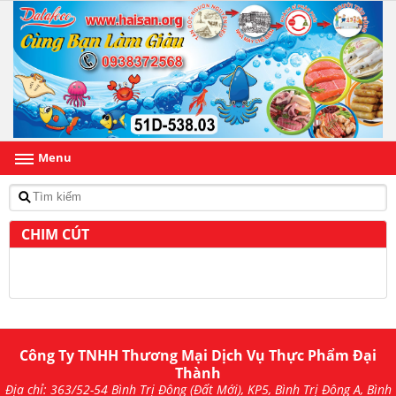
Menu
CHIM CÚT
Công Ty TNHH Thương Mại Dịch Vụ Thực Phẩm Đại
Thành
Địa chỉ: 363/52-54 Bình Trị Đông (Đất Mới), KP5, Bình Trị Đông A, Bình