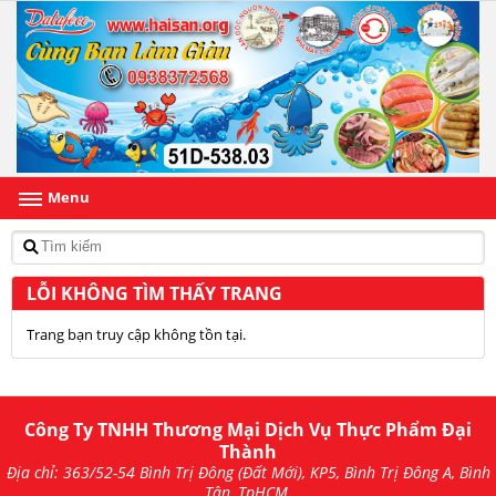
Menu
LỖI KHÔNG TÌM THẤY TRANG
Trang bạn truy cập không tồn tại.
Công Ty TNHH Thương Mại Dịch Vụ Thực Phẩm Đại
Thành
Địa chỉ: 363/52-54 Bình Trị Đông (Đất Mới), KP5, Bình Trị Đông A, Bình
Tân, TpHCM.