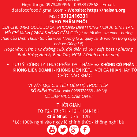
Điện thoại:
0973480996
-
0938372568
- Email:
datafocofood@gmail.com -
Website: https://haisan.org
0312416331
MST:
KHO PHÂN PHỐI
*
ĐỊA CHỈ: 845/1 QUỐC LỘ 1A, PHƯỜNG BÌNH HƯNG HOÀ A, BÌNH TÂN,
HỒ CHÍ MINH ( 24/24 KHÔNG CẤM GIỜ ) ( xe tải lớn - xe cont , hướng
chân cầu Bình Thuận tới cầu vượt Hương lộ 2, quay lại đi vào len trong ngay
nhà xe Dũng Lệ)
Hoặc vào: Hẻm 112 đường 18b, đối diện số 69 ( cafe boss ) phường
Bình Hưng Hoà A, Bình Tân, HCM. ( Dành cho xe nhỏ)
LƯU Ý: CÔNG TY THỰC PHẨM ĐẠI THÀNH
=> KHÔNG CỔ PHẦN -
KHÔNG LIÊN DOANH - KHÔNG LIÊN KẾT,..
VỚI CÁ NHÂN HAY TỔ
CHỨC NÀO KHÁC
VÌ VẬY MỌI CHI TIẾT LIÊN HỆ TRỰC TIẾP
SỐ ĐIỆN THOẠI: zalo
0938372568
- Mr.Vỹ
ĐỂ LÀM VIÊC.CẢM ƠN !!!
THỜI GIAN
Từ T2 - T7 :
7H - 12H; 13H-18H
Chủ Nhật :
7h - 12h
*Lễ: 100% nghỉ vào ngày lể chính thức - không nghỉ bù