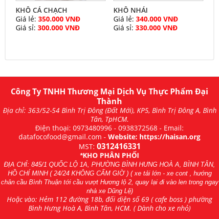
KHÔ CÁ CHẠCH
KHÔ NHÁI
Giá lẻ:
350.000 VNĐ
Giá lẻ:
340.000 VNĐ
Giá sỉ:
300.000 VNĐ
Giá sỉ:
330.000 VNĐ
Công Ty TNHH Thương Mại Dịch Vụ Thực Phẩm Đại
Thành
Địa chỉ: 363/52-54 Bình Trị Đông (Đất Mới), KP5, Bình Trị Đông A, Bình
Tân, TpHCM.
Điện thoại:
0973480996
-
0938372568
- Email:
datafocofood@gmail.com -
Website: https://haisan.org
0312416331
MST:
KHO PHÂN PHỐI
*
ĐỊA CHỈ: 845/1 QUỐC LỘ 1A, PHƯỜNG BÌNH HƯNG HOÀ A, BÌNH TÂN,
HỒ CHÍ MINH ( 24/24 KHÔNG CẤM GIỜ ) ( xe tải lớn - xe cont , hướng
chân cầu Bình Thuận tới cầu vượt Hương lộ 2, quay lại đi vào len trong ngay
nhà xe Dũng Lệ)
Hoặc vào: Hẻm 112 đường 18b, đối diện số 69 ( cafe boss ) phường
Bình Hưng Hoà A, Bình Tân, HCM. ( Dành cho xe nhỏ)