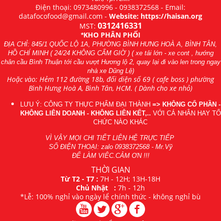
Điện thoại:
0973480996
-
0938372568
- Email:
datafocofood@gmail.com -
Website: https://haisan.org
0312416331
MST:
KHO PHÂN PHỐI
*
ĐỊA CHỈ: 845/1 QUỐC LỘ 1A, PHƯỜNG BÌNH HƯNG HOÀ A, BÌNH TÂN,
HỒ CHÍ MINH ( 24/24 KHÔNG CẤM GIỜ ) ( xe tải lớn - xe cont , hướng
chân cầu Bình Thuận tới cầu vượt Hương lộ 2, quay lại đi vào len trong ngay
nhà xe Dũng Lệ)
Hoặc vào: Hẻm 112 đường 18b, đối diện số 69 ( cafe boss ) phường
Bình Hưng Hoà A, Bình Tân, HCM. ( Dành cho xe nhỏ)
LƯU Ý: CÔNG TY THỰC PHẨM ĐẠI THÀNH
=> KHÔNG CỔ PHẦN -
KHÔNG LIÊN DOANH - KHÔNG LIÊN KẾT,..
VỚI CÁ NHÂN HAY TỔ
CHỨC NÀO KHÁC
VÌ VẬY MỌI CHI TIẾT LIÊN HỆ TRỰC TIẾP
SỐ ĐIỆN THOẠI: zalo
0938372568
- Mr.Vỹ
ĐỂ LÀM VIÊC.CẢM ƠN !!!
THỜI GIAN
Từ T2 - T7 :
7H - 12H; 13H-18H
Chủ Nhật :
7h - 12h
*Lễ: 100% nghỉ vào ngày lể chính thức - không nghỉ bù