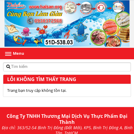
Menu
LỖI KHÔNG TÌM THẤY TRANG
Trang bạn truy cập không tồn tại.
Công Ty TNHH Thương Mại Dịch Vụ Thực Phẩm Đại
Thành
Địa chỉ: 363/52-54 Bình Trị Đông (Đất Mới), KP5, Bình Trị Đông A, Bình
Tân, TpHCM.